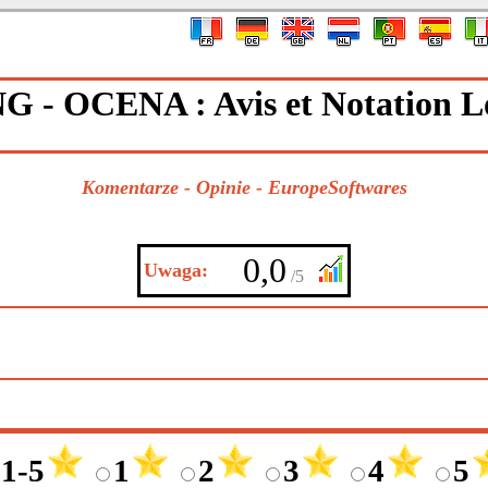
 - OCENA : Avis et Notation Lo
Komentarze - Opinie - EuropeSoftwares
0,0
Uwaga:
/5
1-5
1
2
3
4
5